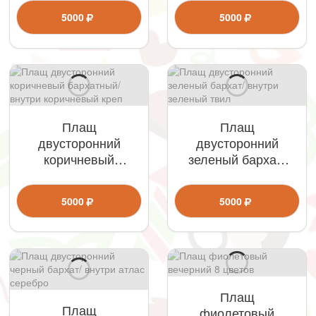
черный атлас
фиолетовый
5000
5000
атлас
Плащ
Плащ
двусторонний
двусторонний
коричневый
зеленый бархат/
бархатный/внутри
внутри зеленый
коричневый креп
твил
5000
5000
Плащ
Плащ
фиолетовый