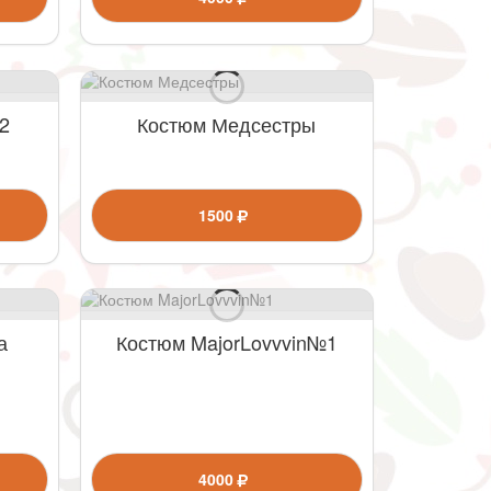
2
Костюм Медсестры
1500
а
Костюм MajorLovvvin№1
4000