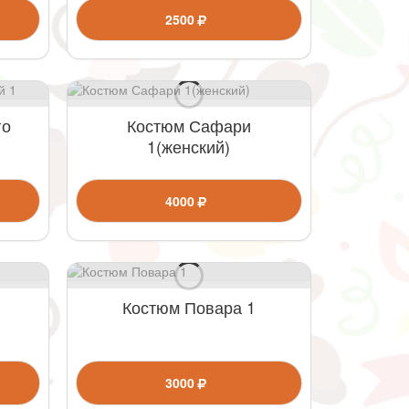
2500
го
Костюм Сафари
1(женский)
4000
Костюм Повара 1
3000