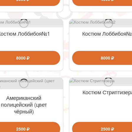
Костюм Лоббибоя№1
Костюм Лоббибоя№
8000
8000
Костюм Стриптизер
Американский
полицейский (цвет
чёрный)
2500
2500