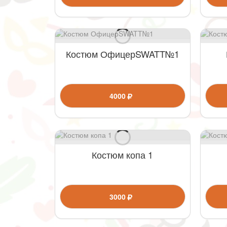
Костюм ОфицерSWATT№1
4000
Костюм копа 1
3000