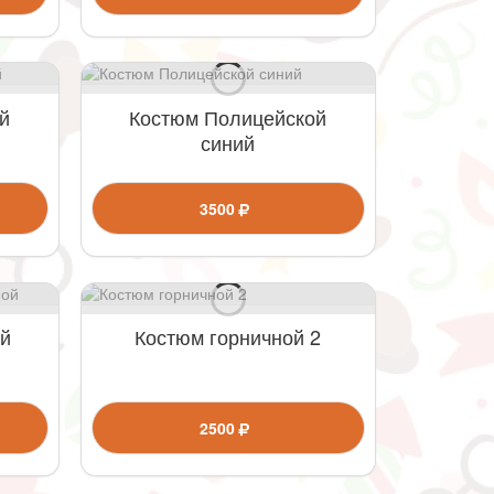
й
Костюм Полицейской
синий
3500
ой
Костюм горничной 2
2500