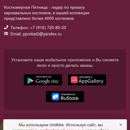
Костюмерная Пятница - лидер по прокату
карнавальных костюмов, в нашей коллекции
представлено более 4000 костюмов.
Телефон: +7 (916) 720-85-20
Email: pprokat2@yandex.ru
Установите наше мобильное приложение и Вы сможете
легко и просто делать заказы.
© 2026 Пятница. Все права защищены.
Мы используем cookies. Используя сайт, вы
✕
Работает на Moba.