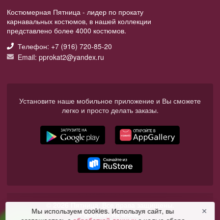
Костюмерная Пятница - лидер по прокату
карнавальных костюмов, в нашей коллекции
представлено более 4000 костюмов.
Телефон: +7 (916) 720-85-20
Email: pprokat2@yandex.ru
Установите наше мобильное приложение и Вы сможете
легко и просто делать заказы.
© 2026 Пятница. Все права защищены.
Мы используем cookies. Используя сайт, вы
✕
Работает на Moba.