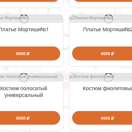
Платье Мортиши№1
Платье Мортиши№
6000
4000
Костюм полосатый
Костюм фиолетовы
универсальный
8000
4000