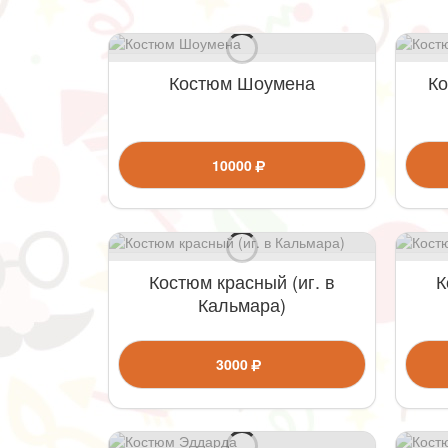
Костюм Шоумена
Ко
10000
Костюм красный (иг. в
К
Кальмара)
3000