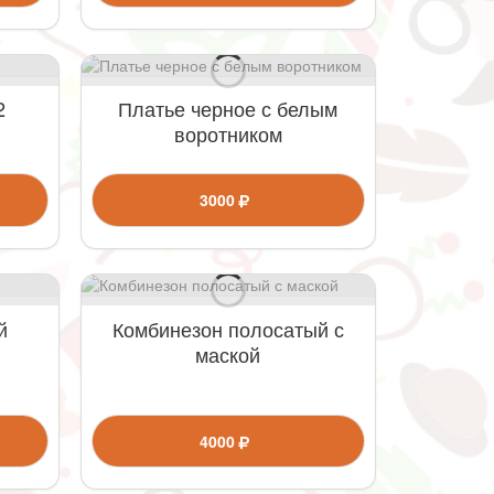
2
Платье черное с белым
воротником
3000
й
Комбинезон полосатый с
маской
4000