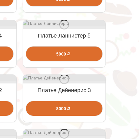
4
Платье Ланнистер 5
5000
2
Платье Дейенерис 3
8000