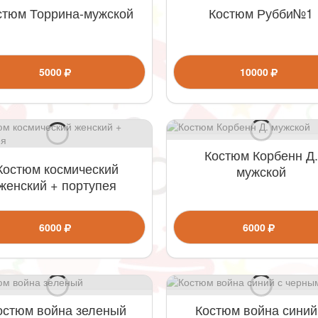
стюм Торрина-мужской
Костюм Рубби№1
5000
10000
Костюм Корбенн Д.
Костюм космический
мужской
женский + портупея
6000
6000
остюм война зеленый
Костюм война синий