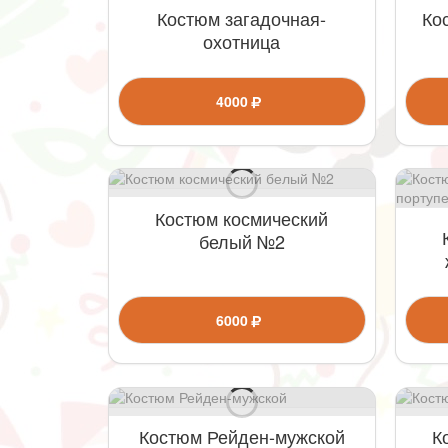
Костюм загадочная-
Ко
охотница
4000
Костюм космический
белый №2
6000
Костюм Рейден-мужской
К