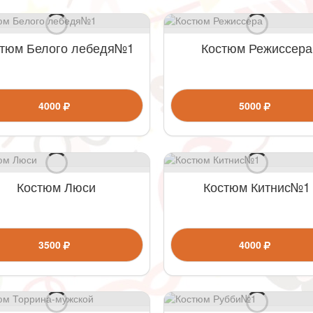
тюм Белого лебедя№1
Костюм Режиссера
4000
5000
Костюм Люси
Костюм Китнис№1
3500
4000