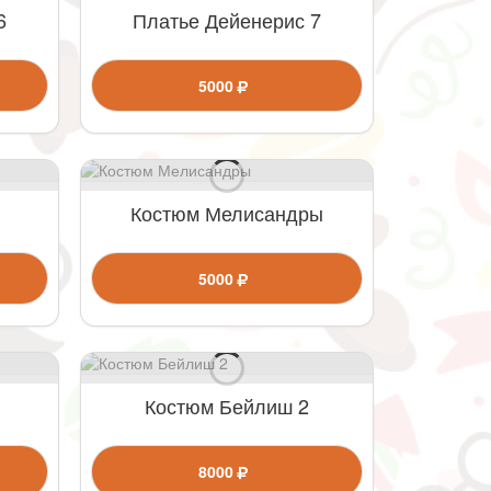
6
Платье Дейенерис 7
5000
Костюм Мелисандры
5000
Костюм Бейлиш 2
8000