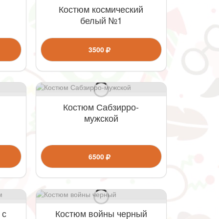
Костюм космический
белый №1
3500
Костюм Сабзирро-
мужской
6500
 с
Костюм войны черный