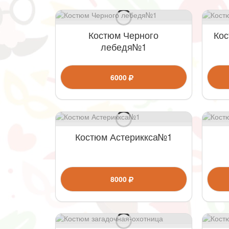
Костюм Черного
Кос
лебедя№1
6000
Костюм Астериккса№1
8000