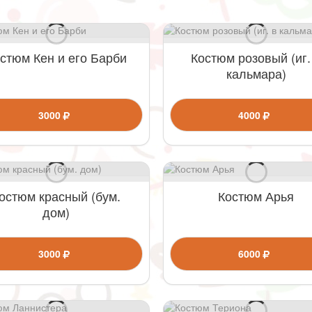
стюм Кен и его Барби
Костюм розовый (иг.
кальмара)
3000
4000
остюм красный (бум.
Костюм Арья
дом)
3000
6000