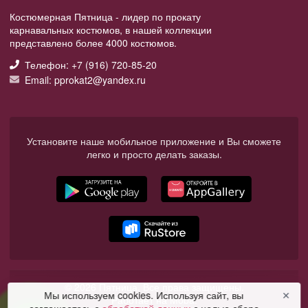
Костюмерная Пятница - лидер по прокату
карнавальных костюмов, в нашей коллекции
представлено более 4000 костюмов.
Телефон: +7 (916) 720-85-20
Email: pprokat2@yandex.ru
Установите наше мобильное приложение и Вы сможете
легко и просто делать заказы.
© 2026 Пятница. Все права защищены.
Мы используем cookies. Используя сайт, вы
✕
Работает на Moba.