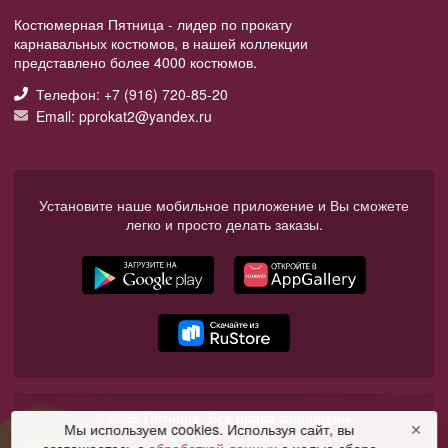
Костюмерная Пятница - лидер по прокату
карнавальных костюмов, в нашей коллекции
представлено более 4000 костюмов.
Телефон: +7 (916) 720-85-20
Email: pprokat2@yandex.ru
Установите наше мобильное приложение и Вы сможете
легко и просто делать заказы.
© 2026 Пятница. Все права защищены.
Мы используем cookies. Используя сайт, вы
✕
Работает на Moba.