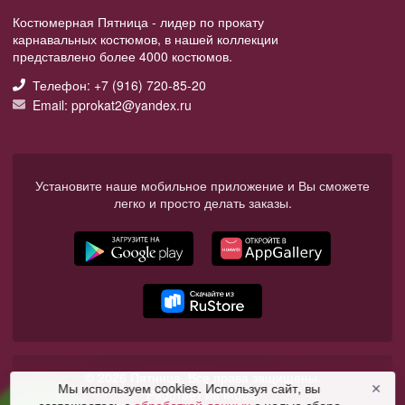
Костюмерная Пятница - лидер по прокату
карнавальных костюмов, в нашей коллекции
представлено более 4000 костюмов.
Телефон: +7 (916) 720-85-20
Email: pprokat2@yandex.ru
Установите наше мобильное приложение и Вы сможете
легко и просто делать заказы.
© 2026 Пятница. Все права защищены.
Мы используем cookies. Используя сайт, вы
✕
Работает на Moba.