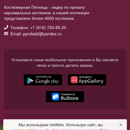
Костюмерная Пятница - лидер по прокату
карнавальных костюмов, в нашей коллекции
представлено более 4000 костюмов.
Телефон: +7 (916) 720-85-20
Email: pprokat2@yandex.ru
Установите наше мобильное приложение и Вы сможете
легко и просто делать заказы.
© 2026 Пятница. Все права защищены.
Мы используем cookies. Используя сайт, вы
✕
Работает на Moba.