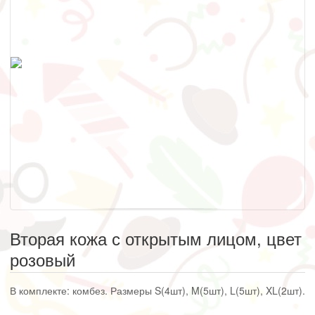
Вторая кожа с открытым лицом, цвет
розовый
В комплекте: комбез. Размеры S(4шт), M(5шт), L(5шт), XL(2шт).