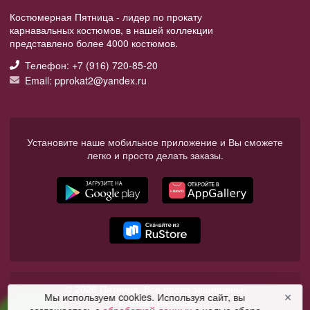
Костюмерная Пятница - лидер по прокату
карнавальных костюмов, в нашей коллекции
представлено более 4000 костюмов.
Телефон: +7 (916) 720-85-20
Email: pprokat2@yandex.ru
Установите наше мобильное приложение и Вы сможете
легко и просто делать заказы.
© 2026 Пятница. Все права защищены.
Мы используем cookies. Используя сайт, вы
✕
Работает на Moba.