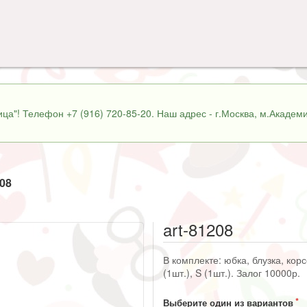
ца"! Телефон +7 (916) 720-85-20. Наш адрес - г.Москва, м.Академи
208
art-81208
В комплекте: юбка, блузка, кор
(1шт.), S (1шт.). Залог 10000р.
Выберите один из вариантов