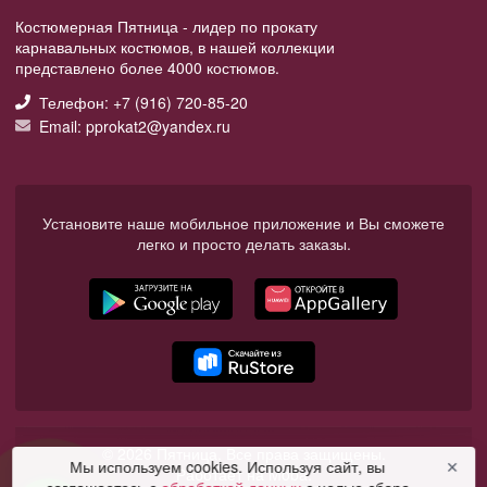
Костюмерная Пятница - лидер по прокату
карнавальных костюмов, в нашей коллекции
представлено более 4000 костюмов.
Телефон: +7 (916) 720-85-20
Email: pprokat2@yandex.ru
Установите наше мобильное приложение и Вы сможете
легко и просто делать заказы.
© 2026 Пятница. Все права защищены.
Мы используем cookies. Используя сайт, вы
✕
Работает на Moba.