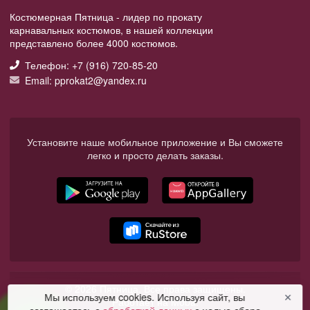
Костюмерная Пятница - лидер по прокату
карнавальных костюмов, в нашей коллекции
представлено более 4000 костюмов.
Телефон: +7 (916) 720-85-20
Email: pprokat2@yandex.ru
Установите наше мобильное приложение и Вы сможете
легко и просто делать заказы.
© 2026 Пятница. Все права защищены.
Мы используем cookies. Используя сайт, вы
✕
Работает на Moba.