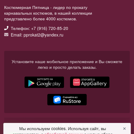
Костюмерная Пятница - лидер по прокату
карнавальных костюмов, в нашей коллекции
представлено более 4000 костюмов.
Телефон: +7 (916) 720-85-20
Email: pprokat2@yandex.ru
Установите наше мобильное приложение и Вы сможете
легко и просто делать заказы.
© 2026 Пятница. Все права защищены.
Мы используем cookies. Используя сайт, вы
✕
Работает на Moba.