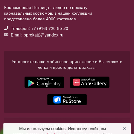
Костюмерная Пятница - лидер по прокату
карнавальных костюмов, в нашей коллекции
представлено более 4000 костюмов.
Телефон: +7 (916) 720-85-20
Email: pprokat2@yandex.ru
Установите наше мобильное приложение и Вы сможете
легко и просто делать заказы.
© 2026 Пятница. Все права защищены.
Мы используем cookies. Используя сайт, вы
✕
Работает на Moba.