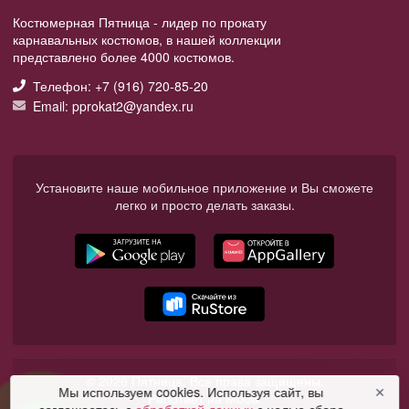
Костюмерная Пятница - лидер по прокату
карнавальных костюмов, в нашей коллекции
представлено более 4000 костюмов.
Телефон: +7 (916) 720-85-20
Email: pprokat2@yandex.ru
Установите наше мобильное приложение и Вы сможете
легко и просто делать заказы.
© 2026 Пятница. Все права защищены.
Мы используем cookies. Используя сайт, вы
✕
Работает на Moba.