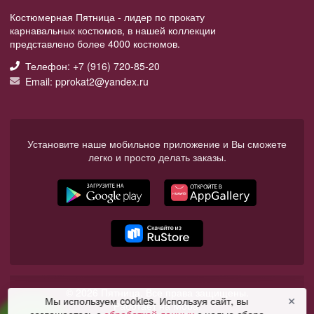
Костюмерная Пятница - лидер по прокату
карнавальных костюмов, в нашей коллекции
представлено более 4000 костюмов.
Телефон: +7 (916) 720-85-20
Email: pprokat2@yandex.ru
Установите наше мобильное приложение и Вы сможете
легко и просто делать заказы.
© 2026 Пятница. Все права защищены.
Мы используем cookies. Используя сайт, вы
✕
Работает на Moba.