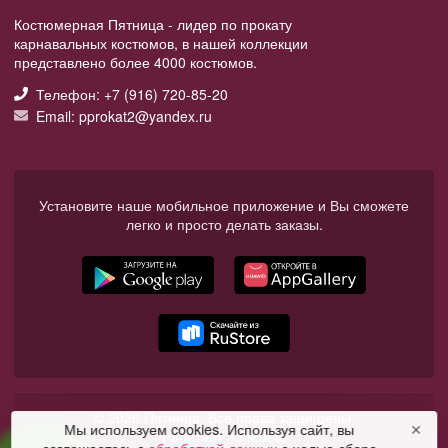
Костюмерная Пятница - лидер по прокату
карнавальных костюмов, в нашей коллекции
представлено более 4000 костюмов.
Телефон: +7 (916) 720-85-20
Email: pprokat2@yandex.ru
Установите наше мобильное приложение и Вы сможете
легко и просто делать заказы.
© 2026 Пятница. Все права защищены.
Мы используем cookies. Используя сайт, вы
✕
Работает на Moba.