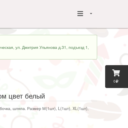
ческая, ул. Дмитрия Ульянова д.31, подъезд 1,
0
юм цвет белый
бочка, шляпа. Размер М(1шт), L(1шт), XL(1шт),