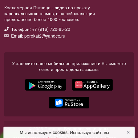
Костюмерная Пятница - лидер по прокату
карнавальных костюмов, в нашей коллекции
представлено более 4000 костюмов.
Телефон: +7 (916) 720-85-20
Email: pprokat2@yandex.ru
Установите наше мобильное приложение и Вы сможете
легко и просто делать заказы.
© 2026 Пятница. Все права защищены.
Мы используем cookies. Используя сайт, вы
✕
Работает на Moba.