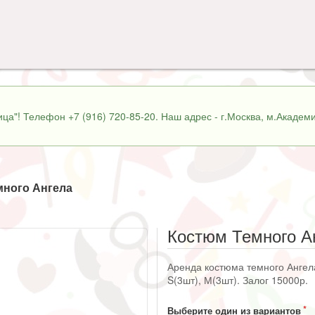
ца"! Телефон +7 (916) 720-85-20. Наш адрес - г.Москва, м.Академи
много Ангела
Костюм Темного А
Аренда костюма темного Ангела
S(3шт), М(3шт). Залог 15000р.
Выберите один из вариантов