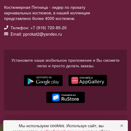
Костюмерная Пятница - лидер по прокату
карнавальных костюмов, в нашей коллекции
представлено более 4000 костюмов.
Телефон: +7 (916) 720-85-20
Email: pprokat2@yandex.ru
Установите наше мобильное приложение и Вы сможете
легко и просто делать заказы.
© 2026 Пятница. Все права защищены.
Мы используем cookies. Используя сайт, вы
✕
Работает на Moba.