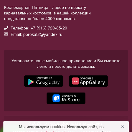
Костюмерная Пятница - лидер по прокату
карнавальных костюмов, в нашей коллекции
представлено более 4000 костюмов.
Телефон: +7 (916) 720-85-20
Email: pprokat2@yandex.ru
Установите наше мобильное приложение и Вы сможете
легко и просто делать заказы.
© 2026 Пятница. Все права защищены.
Мы используем cookies. Используя сайт, вы
✕
Работает на Moba.