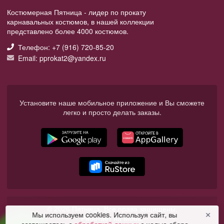
Костюмерная Пятница - лидер по прокату
карнавальных костюмов, в нашей коллекции
представлено более 4000 костюмов.
Телефон: +7 (916) 720-85-20
Email: pprokat2@yandex.ru
Установите наше мобильное приложение и Вы сможете
легко и просто делать заказы.
© 2026 Пятница. Все права защищены.
Мы используем cookies. Используя сайт, вы
✕
Работает на Moba.