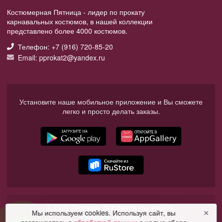
Костюмерная Пятница - лидер по прокату
карнавальных костюмов, в нашей коллекции
представлено более 4000 костюмов.
Телефон: +7 (916) 720-85-20
Email: pprokat2@yandex.ru
Установите наше мобильное приложение и Вы сможете
легко и просто делать заказы.
© 2026 Пятница. Все права защищены.
Мы используем cookies. Используя сайт, вы
✕
Работает на Moba.