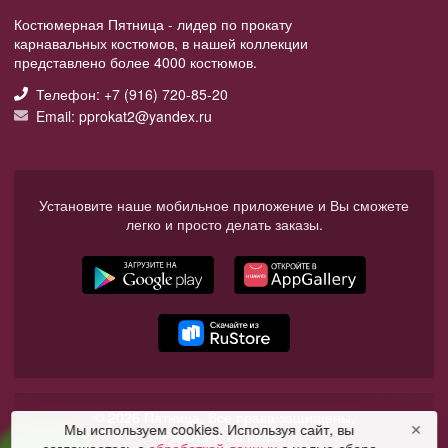
Костюмерная Пятница - лидер по прокату
карнавальных костюмов, в нашей коллекции
представлено более 4000 костюмов.
Телефон: +7 (916) 720-85-20
Email: pprokat2@yandex.ru
Установите наше мобильное приложение и Вы сможете
легко и просто делать заказы.
© 2026 Пятница. Все права защищены.
Мы используем cookies. Используя сайт, вы
✕
Работает на Moba.