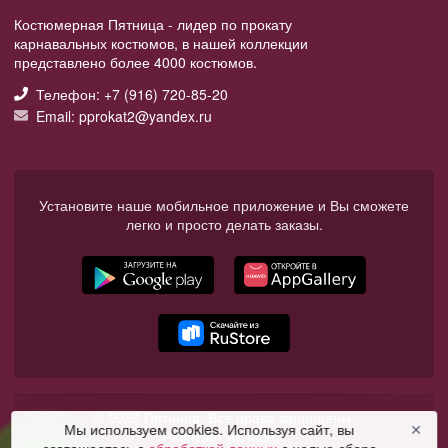
Костюмерная Пятница - лидер по прокату
карнавальных костюмов, в нашей коллекции
представлено более 4000 костюмов.
Телефон: +7 (916) 720-85-20
Email: pprokat2@yandex.ru
Установите наше мобильное приложение и Вы сможете
легко и просто делать заказы.
© 2026 Пятница. Все права защищены.
Мы используем cookies. Используя сайт, вы
✕
Работает на Moba.